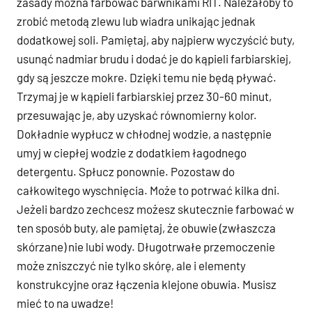
zasady można farbować barwnikami RIT. Należałoby to
zrobić metodą zlewu lub wiadra unikając jednak
dodatkowej soli. Pamiętaj, aby najpierw wyczyścić buty,
usunąć nadmiar brudu i dodać je do kąpieli farbiarskiej,
gdy są jeszcze mokre. Dzięki temu nie będą pływać.
Trzymaj je w kąpieli farbiarskiej przez 30-60 minut,
przesuwając je, aby uzyskać równomierny kolor.
Dokładnie wypłucz w chłodnej wodzie, a następnie
umyj w ciepłej wodzie z dodatkiem łagodnego
detergentu. Spłucz ponownie. Pozostaw do
całkowitego wyschnięcia. Może to potrwać kilka dni.
Jeżeli bardzo zechcesz możesz skutecznie farbować w
ten sposób buty, ale pamiętaj, że obuwie (zwłaszcza
skórzane) nie lubi wody. Długotrwałe przemoczenie
może zniszczyć nie tylko skórę, ale i elementy
konstrukcyjne oraz łączenia klejone obuwia. Musisz
mieć to na uwadze!