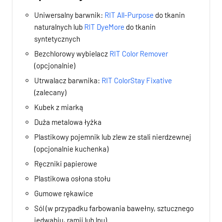
Uniwersalny barwnik:
RIT All-Purpose
do tkanin
naturalnych lub
RIT DyeMore
do tkanin
syntetycznych
Bezchlorowy wybielacz
RIT Color Remover
(opcjonalnie)
Utrwalacz barwnika:
RIT ColorStay Fixative
(zalecany)
Kubek z miarką
Duża metalowa łyżka
Plastikowy pojemnik lub zlew ze stali nierdzewnej
(opcjonalnie kuchenka)
Ręczniki papierowe
Plastikowa osłona stołu
Gumowe rękawice
Sól (w przypadku farbowania bawełny, sztucznego
jedwabiu, ramii lub lnu)