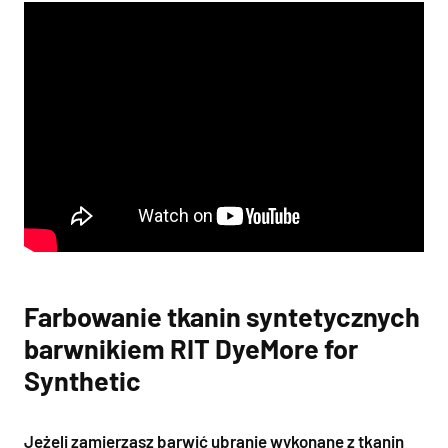
Farbowanie tkanin syntetycznych
barwnikiem RIT DyeMore for
Synthetic
Jeżeli zamierzasz barwić ubranie wykonane z tkanin