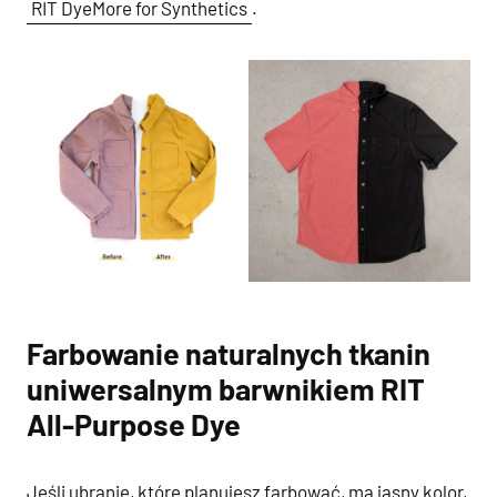
RIT DyeMore for Synthetics
.
Farbowanie naturalnych tkanin
uniwersalnym barwnikiem RIT
All-Purpose Dye
Jeśli ubranie, które planujesz farbować, ma jasny kolor,