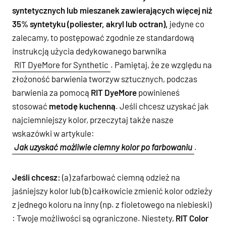
syntetycznych lub mieszanek zawierających więcej niż
35% syntetyku (poliester, akryl lub octran),
jedyne co
zalecamy, to postępować zgodnie ze standardową
instrukcją użycia dedykowanego barwnika
RIT DyeMore for Synthetic
. Pamiętaj, że ze względu na
złożoność barwienia tworzyw sztucznych, podczas
barwienia za pomocą
RIT DyeMore
powinieneś
stosować
metodę kuchenną
. Jeśli chcesz uzyskać jak
najciemniejszy kolor, przeczytaj także nasze
wskazówki w artykule:
Jak uzyskać możliwie ciemny kolor po farbowaniu
.
Jeśli chcesz:
(a) zafarbować ciemną odzież na
jaśniejszy kolor lub (b) całkowicie zmienić kolor odzieży
z jednego koloru na inny (np. z fioletowego na niebieski)
: Twoje możliwości są ograniczone. Niestety,
RIT Color