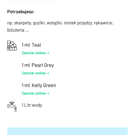
Potrzebujesz:
np. skarpety, guziki, wstążki, motek przędzy, rękawice,
biżuteria ...
1 ml
Teal
Zamów online
1 ml
Pearl Grey
Zamów online
1 ml
Kelly Green
Zamów online
1 Litr wody