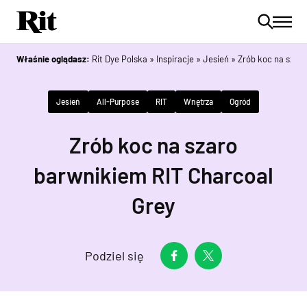
Właśnie oglądasz:
Rit Dye Polska
»
Inspiracje
»
Jesień
»
Zrób koc na szar
Jesień
All-Purpose
RIT
Wnętrza
Ogród
Zrób koc na szaro
barwnikiem RIT Charcoal
Grey
Podziel się