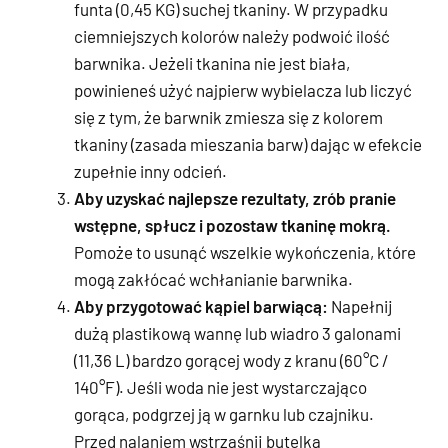
funta (0,45 KG) suchej tkaniny. W przypadku
ciemniejszych kolorów należy podwoić ilość
barwnika. Jeżeli tkanina nie jest biała,
powinieneś użyć najpierw wybielacza lub liczyć
się z tym, że barwnik zmiesza się z kolorem
tkaniny (zasada mieszania barw) dając w efekcie
zupełnie inny odcień.
Aby uzyskać najlepsze rezultaty, zrób pranie
wstępne, spłucz i pozostaw tkaninę mokrą.
Pomoże to usunąć wszelkie wykończenia, które
mogą zakłócać wchłanianie barwnika.
Aby przygotować kąpiel barwiącą:
Napełnij
dużą plastikową wannę lub wiadro 3 galonami
(11,36 L) bardzo gorącej wody z kranu (60°C /
140°F). Jeśli woda nie jest wystarczająco
gorąca, podgrzej ją w garnku lub czajniku.
Przed nalaniem wstrząśnij butelką