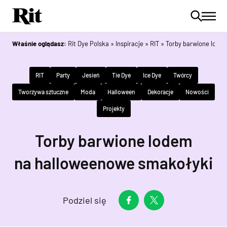
Właśnie oglądasz:
Rit Dye Polska
»
Inspiracje
»
RIT
»
Torby barwione lode
RIT
Party
Jesień
Tie Dye
Ice Dye
Twórcy
Tworzywa sztuczne
Moda
Halloween
Dekoracje
Nowości
Projekty
Torby barwione lodem
na halloweenowe smakołyki
Podziel się