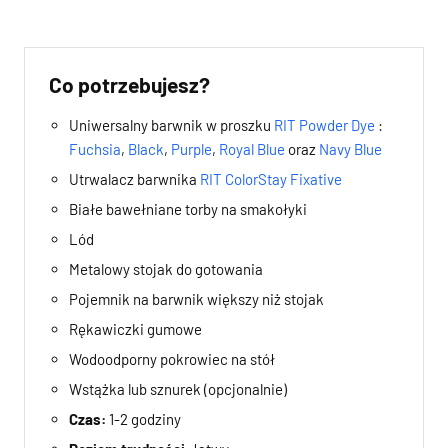
Co potrzebujesz?
Uniwersalny barwnik w proszku
RIT Powder Dye
:
Fuchsia
,
Black
,
Purple
,
Royal Blue
oraz
Navy Blue
Utrwalacz barwnika
RIT ColorStay Fixative
Białe bawełniane torby na smakołyki
Lód
Metalowy stojak do gotowania
Pojemnik na barwnik większy niż stojak
Rękawiczki gumowe
Wodoodporny pokrowiec na stół
Wstążka lub sznurek (opcjonalnie)
Czas:
1-2 godziny