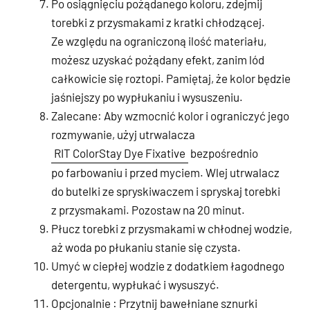
Po osiągnięciu pożądanego koloru, zdejmij
torebki z przysmakami z kratki chłodzącej.
Ze względu na ograniczoną ilość materiału,
możesz uzyskać pożądany efekt, zanim lód
całkowicie się roztopi. Pamiętaj, że kolor będzie
jaśniejszy po wypłukaniu i wysuszeniu.
Zalecane: Aby wzmocnić kolor i ograniczyć jego
rozmywanie, użyj utrwalacza
RIT ColorStay Dye Fixative
bezpośrednio
po farbowaniu i przed myciem. Wlej utrwalacz
do butelki ze spryskiwaczem i spryskaj torebki
z przysmakami. Pozostaw na 20 minut.
Płucz torebki z przysmakami w chłodnej wodzie,
aż woda po płukaniu stanie się czysta.
Umyć w ciepłej wodzie z dodatkiem łagodnego
detergentu, wypłukać i wysuszyć.
Opcjonalnie : Przytnij bawełniane sznurki