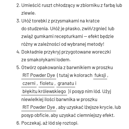
Umieścić ruszt chłodzący w zbiorniku z farbą lub
zlewie.
Ułóż torebki z przysmakami na kratce
do studzenia. Ułóż je płasko, zwiń/zgnieć lub
zwiąż gumkami recepturkami — efekt będzie
różny w zależności od wybranej metody!
Dokładnie przykryj przygotowane woreczki
ze smakołykami lodem.
Otwórz opakowania z barwnikiem w proszku
RIT Powder Dye
( tutaj w kolorach
fuksji
,
czerni
,
fioletu
,
granatu
i
błękitu królewskiego
) i posyp nim lód. Użyj
niewielkiej ilości barwnika w proszku
RIT Powder Dye
, aby uzyskać lżejsze krycie, lub
posyp obficie, aby uzyskać ciemniejszy efekt.
Poczekaj, aż lód się roztopi.