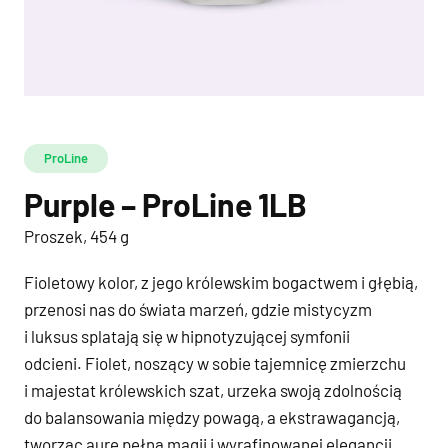
ProLine
Purple – ProLine 1LB
Proszek, 454 g
Fioletowy kolor, z jego królewskim bogactwem i głębią,
przenosi nas do świata marzeń, gdzie mistycyzm
i luksus splatają się w hipnotyzującej symfonii
odcieni. Fiolet, noszący w sobie tajemnicę zmierzchu
i majestat królewskich szat, urzeka swoją zdolnością
do balansowania między powagą, a ekstrawagancją,
tworząc aurę pełną magii i wyrafinowanej elegancji.