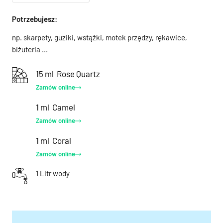
Potrzebujesz:
np. skarpety, guziki, wstążki, motek przędzy, rękawice,
biżuteria ...
15 ml
Rose Quartz
Zamów online
1 ml
Camel
Zamów online
1 ml
Coral
Zamów online
1 Litr wody