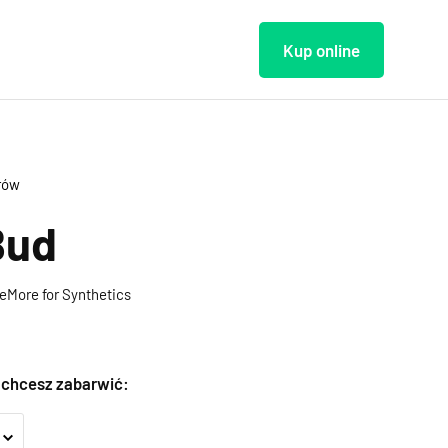
Kup online
orów
Bud
eMore for Synthetics
y chcesz zabarwić: