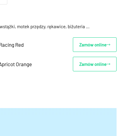
 wstążki, motek przędzy, rękawice, biżuteria ...
Racing Red
Zamów online
Apricot Orange
Zamów online