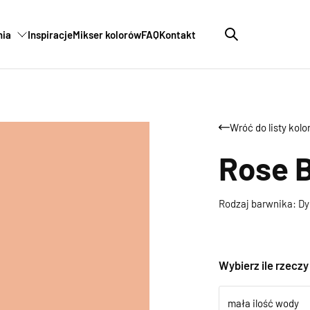
nia
Inspiracje
Mikser kolorów
FAQ
Kontakt
Wróć do listy kol
Rose 
Rodzaj barwnika: Dy
Wybierz ile rzecz