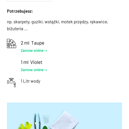
Potrzebujesz:
np. skarpety, guziki, wstążki, motek przędzy, rękawice,
biżuteria ...
2 ml
Taupe
Zamów online
1 ml
Violet
Zamów online
1 Litr wody