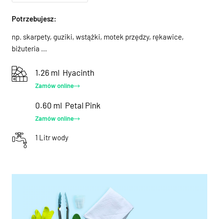
Potrzebujesz:
np. skarpety, guziki, wstążki, motek przędzy, rękawice,
biżuteria ...
1.26 ml
Hyacinth
Zamów online
0.60 ml
Petal Pink
Zamów online
1 Litr wody