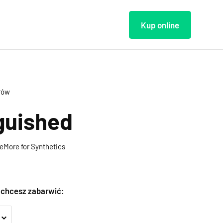
Kup online
orów
guished
eMore for Synthetics
y chcesz zabarwić: