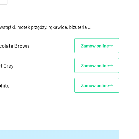
 wstążki, motek przędzy, rękawice, biżuteria ...
colate Brown
Zamów online
t Grey
Zamów online
hite
Zamów online