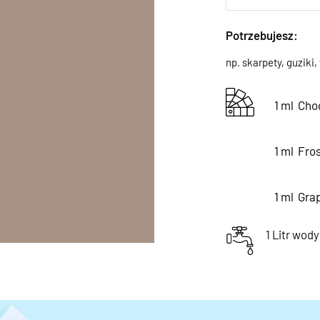
Potrzebujesz:
np. skarpety, guziki,
1 ml
Cho
1 ml
Fros
1 ml
Grap
1 Litr wody