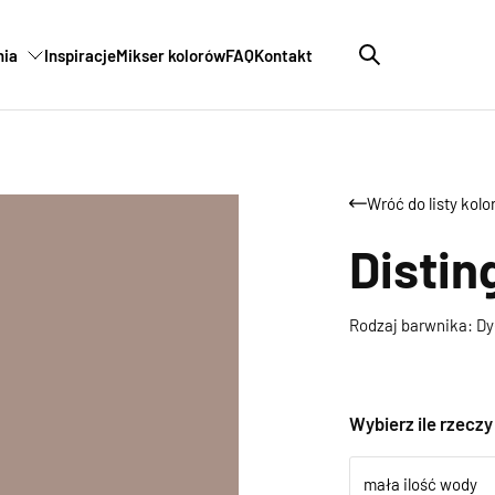
nia
Inspiracje
Mikser kolorów
FAQ
Kontakt
Wróć do listy kol
Distin
Rodzaj barwnika: Dy
Wybierz ile rzecz