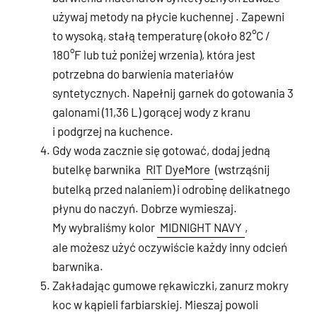
używaj metody na płycie kuchennej . Zapewni
to wysoką, stałą temperaturę (około 82°C /
180°F lub tuż poniżej wrzenia), która jest
potrzebna do barwienia materiałów
syntetycznych. Napełnij garnek do gotowania 3
galonami (11,36 L) gorącej wody z kranu
i podgrzej na kuchence.
Gdy woda zacznie się gotować, dodaj jedną
butelkę barwnika
RIT DyeMore
(wstrząśnij
butelką przed nalaniem) i odrobinę delikatnego
płynu do naczyń. Dobrze wymieszaj.
My wybraliśmy kolor
MIDNIGHT NAVY
,
ale możesz użyć oczywiście każdy inny odcień
barwnika.
Zakładając gumowe rękawiczki, zanurz mokry
koc w kąpieli farbiarskiej. Mieszaj powoli