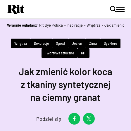
Właśnie oglądasz:
Rit Dye Polska
»
Inspiracje
»
Wnętrza
»
Jak zmienić kol
Wnętrza
Dekoracje
Ogród
Jesień
Zima
DyeMore
Tworzywa sztuczne
RIT
Jak zmienić kolor koca
z tkaniny syntetycznej
na ciemny granat
Podziel się