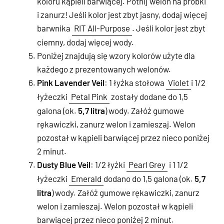
koloru kąpieli barwiącej. Potnij welon na próbki
i zanurz! Jeśli kolor jest zbyt jasny, dodaj więcej
barwnika
RIT All-Purpose
. Jeśli kolor jest zbyt
ciemny, dodaj więcej wody.
Poniżej znajdują się wzory kolorów użyte dla
każdego z prezentowanych welonów.
Pink Lavender Veil
: 1 łyżka stołowa
Violet
i 1/2
łyżeczki
Petal Pink
zostały dodane do 1,5
galona (ok.
5,7 litra
) wody. Załóż gumowe
rękawiczki, zanurz welon i zamieszaj. Welon
pozostał w kąpieli barwiącej przez nieco poniżej
2 minut.
Dusty Blue Veil
: 1/2 łyżki
Pearl Grey
i 1 1/2
łyżeczki
Emerald
dodano do 1,5 galona (ok.
5,7
litra
) wody. Załóż gumowe rękawiczki, zanurz
welon i zamieszaj. Welon pozostał w kąpieli
barwiącej przez nieco poniżej 2 minut.