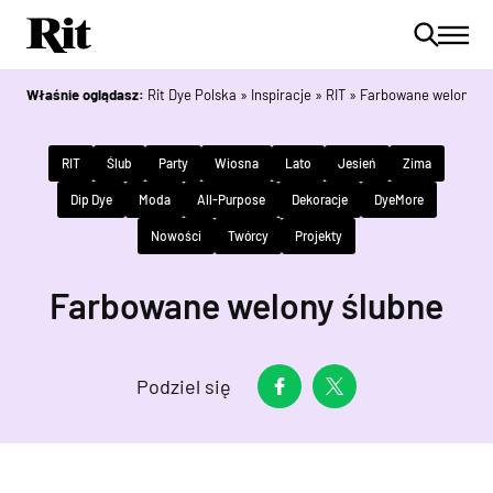
Właśnie oglądasz:
Rit Dye Polska
»
Inspiracje
»
RIT
»
Farbowane welony śl
RIT
Ślub
Party
Wiosna
Lato
Jesień
Zima
Dip Dye
Moda
All-Purpose
Dekoracje
DyeMore
Nowości
Twórcy
Projekty
Farbowane welony ślubne
Podziel się