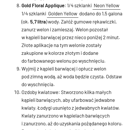
Gold Floral Applique
: 1/4 szklanki
Neon Yellow
1/4 szklanki
Golden Yellow
dodano do 1,5 galona
(ok.
5,7 litra
) wody. Załóż gumowe rękawiczki,
zanurz welon i zamieszaj. Welon pozostał
w kąpieli barwiącej przez nieco poniżej 2 minut.
Złote aplikacje na tym welonie zostały
zakupione w kolorze złotym i dodane
do farbowanego welonu po wyschnięciu.
Wyjmij z kąpieli barwiącej i opłucz welon
pod zimną wodą, aż woda będzie czysta. Odstaw
do wyschnięcia.
Ozdoby kwiatowe: Stworzono kilka małych
kąpieli barwiących, aby ufarbować jedwabne
kwiaty. Łodygi usunięto z jedwabnych kwiatów.
Kwiaty zanurzono w kąpielach barwiących
i zanurzono, aż do uzyskania pożądanego koloru.