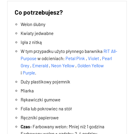
Co potrzebujesz?
Welon ślubny
Kwiaty jedwabne
Igła z nitką
W tym przypadku użyto płynnego barwnika
RIT All-
Purpose
w odcieniach:
Petal Pink
,
Violet
,
Pearl
Grey
,
Emerald
,
Neon Yellow
,
Golden Yellow
i
Purple
.
Duży plastikowy pojemnik
Miarka
Rękawiczki gumowe
Folia lub pokrowiec na stół
Ręczniki papierowe
Czas:
Farbowany welon: Mniej niż 1 godzina
Farbowany welon + ozdoby: 2-4 godziny