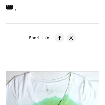
👑.
Podziel się