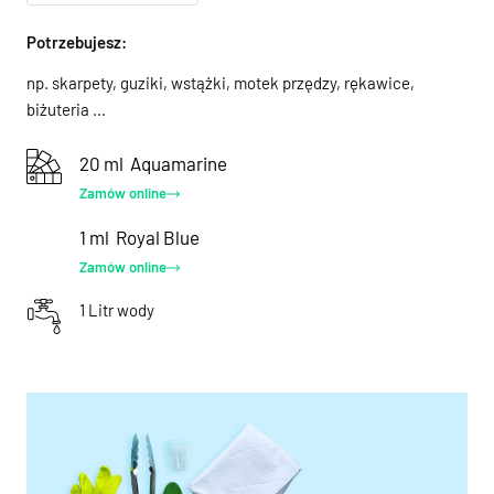
Potrzebujesz:
np. skarpety, guziki, wstążki, motek przędzy, rękawice,
biżuteria ...
20 ml
Aquamarine
Zamów online
1 ml
Royal Blue
Zamów online
1 Litr wody